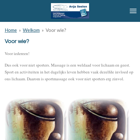
Ga
direct
naar
de
Home
»
Welkom
»
Voor wie?
hoofdinhoud
Voor wie?
Voor iedereen!
Dus ook voor niet sporters. Massage is een weldaad voor lichaam en geest.
Sport en activiteiten in het dagelijks leven hebben vaak dezelfde invloed op
ons lichaam. Daarom is sportmassage ook voor niet sporters erg zinvol.